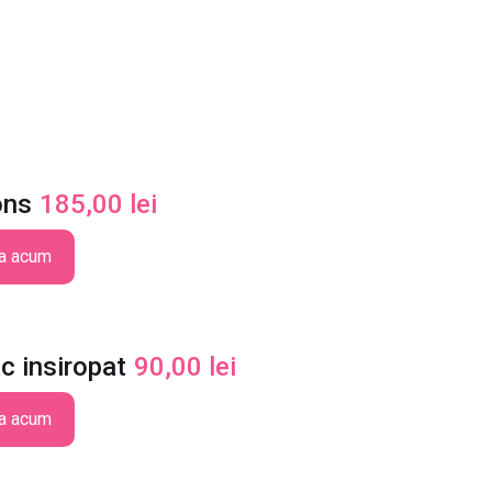
ons
185,00
lei
a acum
c insiropat
90,00
lei
a acum