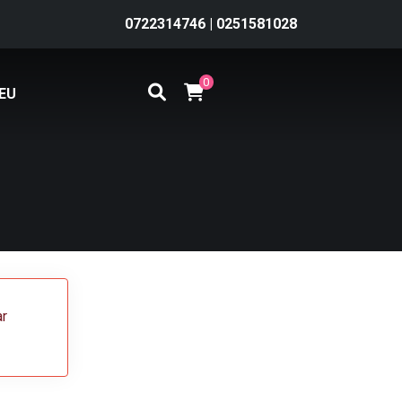
0722314746
|
0251581028
0
EU
ar