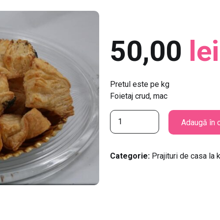
50,00
lei
Pretul este pe kg
Foietaj crud, mac
C
Adaugă în 
a
n
t
Categorie:
Prajituri de casa la 
i
t
a
t
e