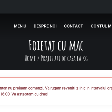
MENIU
DESPRE NOI
CONTACT
CONTUL M
Foietaj cu mac
Home
/
Prajituri de casa la kg
an nu preluam comenzi. Va rugam reveniti zilnic in intervalul or
16:00. Va asteptam cu drag!