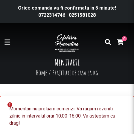
Orice comanda va fi confirmata in 5 minute!
0722314746
|
0251581028
0
Minitarte
Home
/
Prajituri de casa la kg
Momentan nu preluam comenzi. Va rugam reveniti
zilnic in intervalul orar 10:00-16:00. Va asteptam cu
drag!