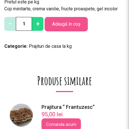
Pretul este pe kg
Coji minitarte, crema vanilie, fructe proaspete, gel incolor
C
−
+
Adaugă în coș
a
n
t
Categorie:
Prajituri de casa la kg
i
t
a
t
e
Produse similare
M
i
n
i
Prajitura ” Frantuzesc”
t
95,00
lei
a
r
Comanda acum