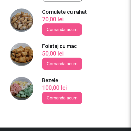
r
a
Cornulete cu rahat
P
70,00
lei
r
i
Comanda acum
n
c
Foietaj cu mac
i
50,00
lei
p
Comanda acum
e
s
a
Bezele
100,00
lei
Comanda acum