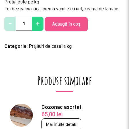
Pretul este pe kg
Foi bezea cu nuca, crema vanilie cu unt, zeama de lamaie
C
−
+
Adaugă în coș
a
n
t
Categorie:
Prajituri de casa la kg
i
t
a
t
e
Produse similare
P
r
a
j
Cozonac asortat
i
65,00
lei
t
u
Mai multe detalii