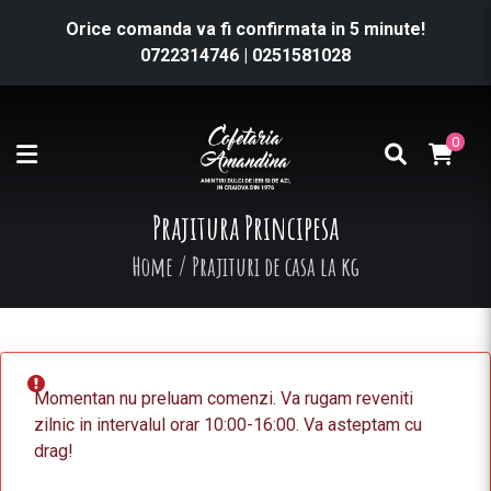
Orice comanda va fi confirmata in 5 minute!
0722314746
|
0251581028
0
Prajitura Principesa
Home
/
Prajituri de casa la kg
Momentan nu preluam comenzi. Va rugam reveniti
zilnic in intervalul orar 10:00-16:00. Va asteptam cu
drag!