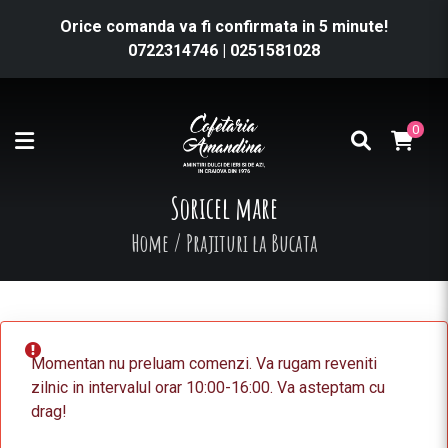
Orice comanda va fi confirmata in 5 minute!
0722314746
|
0251581028
0
Soricel mare
Home
/
Prajituri la Bucata
Momentan nu preluam comenzi. Va rugam reveniti
zilnic in intervalul orar 10:00-16:00. Va asteptam cu
drag!