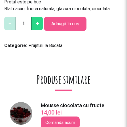
Pretul este pe buc
Blat cacao, frisca naturala, glazura ciocolata, ciocolata
C
−
+
Adaugă în coș
a
n
t
Categorie:
Prajituri la Bucata
i
t
a
t
e
Produse similare
S
o
r
i
Mousse ciocolata cu fructe
c
14,00
lei
e
l
Comanda acum