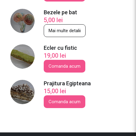
m
a
Bezele pe bat
r
5,00
lei
e
Mai multe detalii
Ecler cu fistic
19,00
lei
Comanda acum
Prajitura Egipteana
15,00
lei
Comanda acum