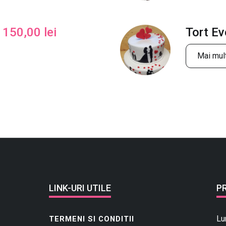
150,00
lei
Tort E
Mai mult
LINK-URI UTILE
P
Lu
TERMENI SI CONDITII