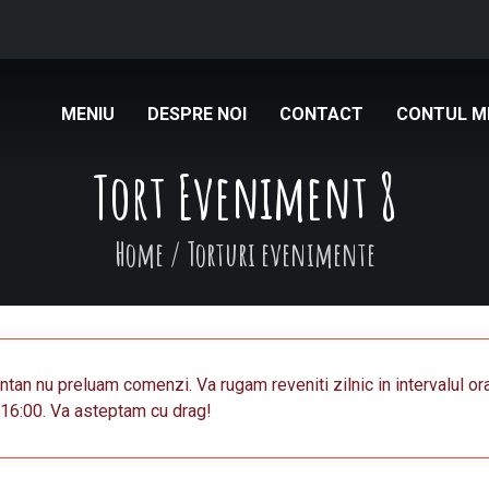
MENIU
DESPRE NOI
CONTACT
CONTUL M
Tort Eveniment 8
Home
/
Torturi evenimente
an nu preluam comenzi. Va rugam reveniti zilnic in intervalul or
16:00. Va asteptam cu drag!