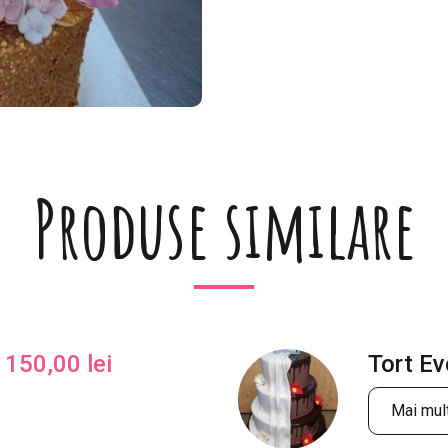
Produse similare
150,00
lei
Tort E
Mai mult