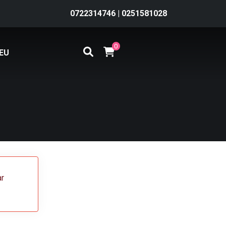
0722314746
|
0251581028
0
EU
ar