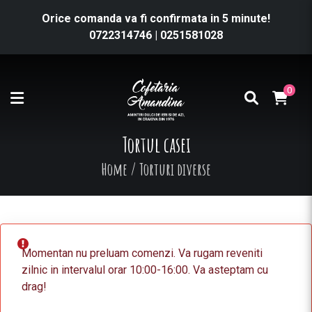
Orice comanda va fi confirmata in 5 minute!
0722314746
|
0251581028
0
Tortul casei
Home
/
Torturi diverse
Momentan nu preluam comenzi. Va rugam reveniti
zilnic in intervalul orar 10:00-16:00. Va asteptam cu
drag!