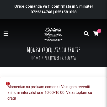
Orice comanda va fi confirmata in 5 minute!
0722314746
|
0251581028
0
Mousse ciocolata cu fructe
Home
/
Prajituri la Bucata
Momentan nu preluam comenzi. Va rugam reveniti
zilnic in intervalul orar 10:00-16:00. Va asteptam cu
drag!