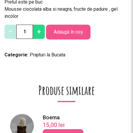
Pretul este pe buc
Mousse ciocolata alba si neagra, fructe de padure , gel
incolor
C
−
+
Adaugă în coș
a
n
t
Categorie:
Prajituri la Bucata
i
t
a
t
e
Produse similare
M
o
u
s
Boema
s
15,00
lei
e