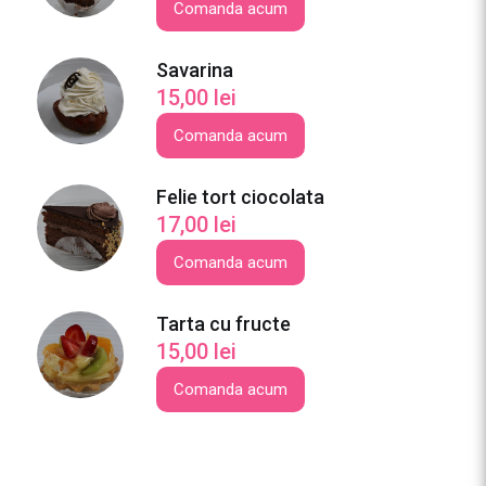
c
Comanda acum
i
o
Savarina
c
15,00
lei
o
l
Comanda acum
a
t
Felie tort ciocolata
a
17,00
lei
c
Comanda acum
u
f
r
Tarta cu fructe
u
15,00
lei
c
Comanda acum
t
e