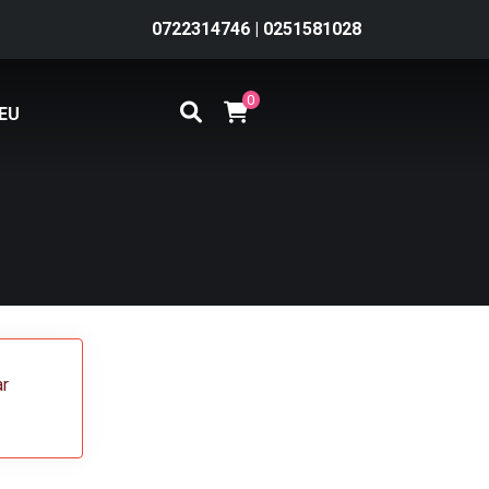
0722314746
|
0251581028
0
EU
ar