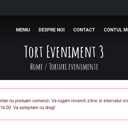
MENIU
DESPRE NOI
CONTACT
CONTUL M
Tort Eveniment 3
Home
/
Torturi evenimente
an nu preluam comenzi. Va rugam reveniti zilnic in intervalul or
16:00. Va asteptam cu drag!