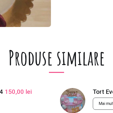
Produse similare
14
150,00
lei
Tort E
Mai mult