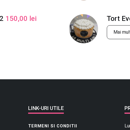
22
150,00
lei
Tort E
Mai mult
LINK-URI UTILE
P
Lu
TERMENI SI CONDITII