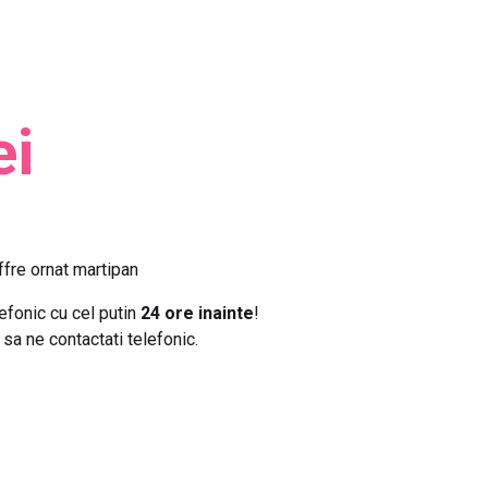
ei
offre ornat martipan
lefonic cu cel putin
24 ore inainte
!
sa ne contactati telefonic.