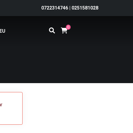
0722314746
|
0251581028
0
EU
ar