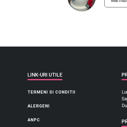
Mai mult
LINK-URI UTILE
P
Lu
TERMENI SI CONDITII
Sa
Du
ALERGENI
ANPC
P