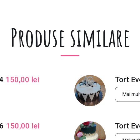
Produse similare
4
150,00
lei
Tort E
Mai mult
16
150,00
lei
Tort E