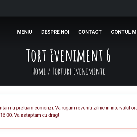
MENIU
DESPRE NOI
CONTACT
CONTUL M
Tort Eveniment 6
Home
/
Torturi evenimente
an nu preluam comenzi. Va rugam reveniti zilnic in intervalul or
16:00. Va asteptam cu drag!