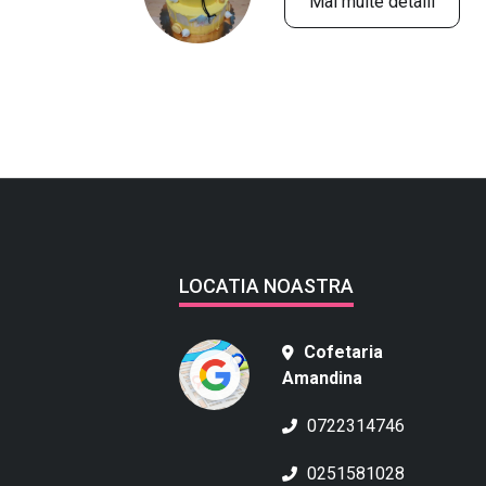
Mai multe detalii
LOCATIA NOASTRA
Cofetaria
Amandina
0722314746
0251581028